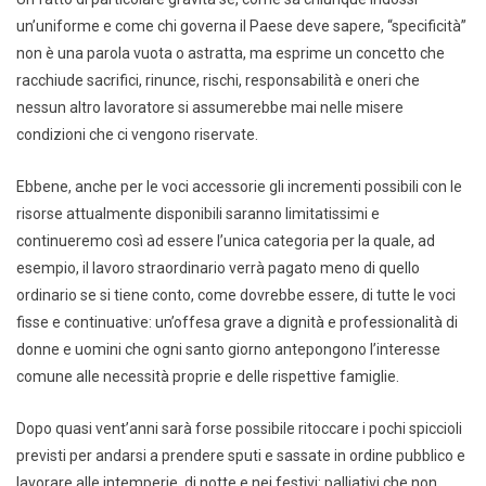
un’uniforme e come chi governa il Paese deve sapere, “specificità”
non è una parola vuota o astratta, ma esprime un concetto che
racchiude sacrifici, rinunce, rischi, responsabilità e oneri che
nessun altro lavoratore si assumerebbe mai nelle misere
condizioni che ci vengono riservate.
Ebbene, anche per le voci accessorie gli incrementi possibili con le
risorse attualmente disponibili saranno limitatissimi e
continueremo così ad essere l’unica categoria per la quale, ad
esempio, il lavoro straordinario verrà pagato meno di quello
ordinario se si tiene conto, come dovrebbe essere, di tutte le voci
fisse e continuative: un’offesa grave a dignità e professionalità di
donne e uomini che ogni santo giorno antepongono l’interesse
comune alle necessità proprie e delle rispettive famiglie.
Dopo quasi vent’anni sarà forse possibile ritoccare i pochi spiccioli
previsti per andarsi a prendere sputi e sassate in ordine pubblico e
lavorare alle intemperie, di notte e nei festivi: palliativi che non