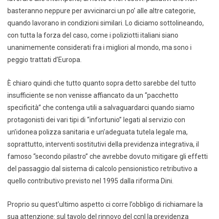
basteranno neppure per avvicinarci un po’ alle altre categorie,
quando lavorano in condizioni similari. Lo diciamo sottolineando,
con tutta la forza del caso, come i poliziotti italiani siano
unanimemente considerati fra i migliori al mondo, ma sono i
peggio trattati d’Europa.
È chiaro quindi che tutto quanto sopra detto sarebbe del tutto
insufficiente se non venisse affiancato da un “pacchetto
specificità” che contenga utili a salvaguardarci quando siamo
protagonisti dei vari tipi di “infortunio” legati al servizio con
un’idonea polizza sanitaria e un’adeguata tutela legale ma,
soprattutto, interventi sostitutivi della previdenza integrativa, il
famoso “secondo pilastro” che avrebbe dovuto mitigare gli effetti
del passaggio dal sistema di calcolo pensionistico retributivo a
quello contributivo previsto nel 1995 dalla riforma Dini.
Proprio su quest’ultimo aspetto ci corre l’obbligo di richiamare la
sua attenzione: sul tavolo del rinnovo del ccnl la previdenza