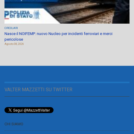
CIRCOLARI
Nasce il NOIFEMP: nuovo Nucleo per incidenti ferroviari e merci
pericolose
Agosto 08, 2026
VALTER MAZZETTI SU TWITTER
CHI SIAMO