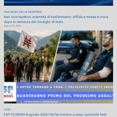
COMUNICATI
DALLA SEGRETERIA
Neo Vice Ispettori, indennità di trasferimento: diffida e messa in mora
dopo la sentenza del Consiglio di Stato
Agosto 08, 2026
VIDEO
FSP TG-NEWS 8 agosto 2026 I NoTav tornano a casa, i poliziotti feriti