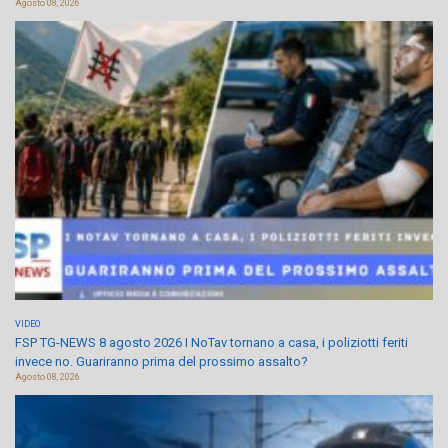
Agosto 08, 2026
VIDEO
FSP TG-NEWS 8 agosto 2026 I NoTav tornano a casa, i poliziotti feriti
invece no. Guariranno prima del prossimo assalto?
Agosto 08, 2026